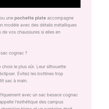
 ou une
pochette plate
accompagne
un modèle avec des détails métalliques
s de vos chaussures si elles en
n sac cognac ?
 choix le plus sûr. Leur silhouette
lipser. Évitez les bottines trop
it sac à main.
ifiquement avec un sac besace cognac
appelle l’esthétique des campus
 chemisier blanc et un pantalon droit