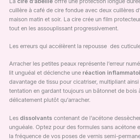
La
cire d’abeille
offre une protection longue dur
cuillère à café de cire fondue avec deux cuillères
maison matin et soir. La cire crée un film protecteu
tout en les assouplissant progressivement.
Les erreurs qui accélèrent la repousse des cuticul
Arracher les petites peaux représente l’erreur num
lit unguéal et déclenche une
réaction inflammatoi
davantage de tissu pour cicatriser, multipliant ainsi 
tentation en gardant toujours un bâtonnet de bois
délicatement plutôt qu’arracher.
Les
dissolvants
contenant de l’acétone dessèche
unguéale. Optez pour des formules sans acétone en
la fréquence de vos poses de vernis semi-permanent