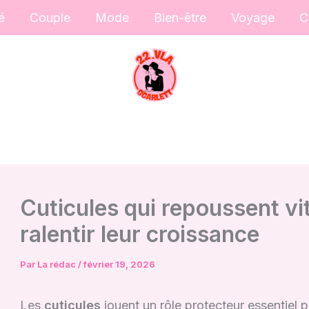
é
Couple
Mode
Bien-être
Voyage
C
Cuticules qui repoussent vi
ralentir leur croissance
Par
La rédac
/
février 19, 2026
Les
cuticules
jouent un rôle protecteur essentiel 