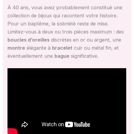
À 40 ans, vous avez probablement constitué une
collection de bijoux qui racontent votre histoire.
Pour un baptême, la sobriété reste de mise.
Limitez-vous à deux ou trois pièces maximum : des
boucles d’oreilles
discrètes en or ou argent, une
montre
élégante à
bracelet
cuir ou métal fin, et
éventuellement une
bague
significative.